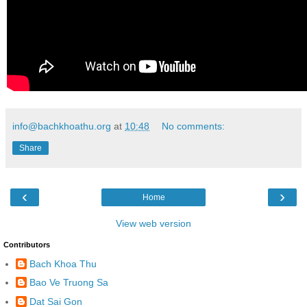
info@bachkhoathu.org
at
10:48
No comments:
Share
‹
›
Home
View web version
Contributors
Bach Khoa Thu
Bao Ve Truong Sa
Dat Sai Gon