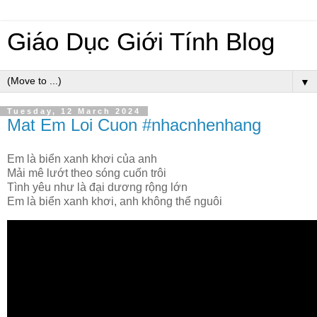
Giáo Dục Giới Tính Blog
▼
Tuesday, 12 March 2024
Mat Em Loi Cuon #nhacnhenhang
Em là biển xanh khơi của anh
Mải mê lướt theo sóng cuốn trôi
Tình yêu như là đại dương rộng lớn
Em là biển xanh khơi, anh không thể nguôi